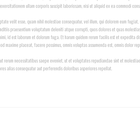
exercitationem ullam corporis suscipit laboriosam, nisi ut aliquid ex ea commodi con
ptate velit esse, quam nihil molestiae consequatur, vel illum, qui dolorem eum fugiat,
nditiis praesentium voluptatum deleniti atque corrupti, quos dolores et quas molestias
 animi, id est laborum et dolorum fuga. Et harum quidem rerum facilis est et expedita d
 quod maxime placeat, facere possimus, omnis voluptas assumenda est, omnis dolor rep
ut rerum necessitatibus saepe eveniet, ut et voluptates repudiandae sint et molesti
ores alias consequatur aut perferendis doloribus asperiores repellat.