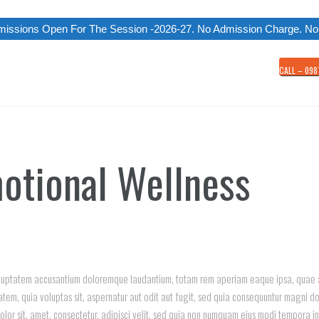
ns Open For The Session -2026-27. No Admission Charge. No annual c
CALL – 098
motional Wellness
 voluptatem accusantium doloremque laudantium, totam rem aperiam eaque ipsa, quae ab
tem, quia voluptas sit, aspernatur aut odit aut fugit, sed quia consequuntur magni do
olor sit, amet, consectetur, adipisci velit, sed quia non numquam eius modi tempora 