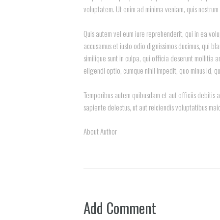
voluptatem. Ut enim ad minima veniam, quis nostrum 
Quis autem vel eum iure reprehenderit, qui in ea volu
accusamus et iusto odio dignissimos ducimus, qui bla
similique sunt in culpa, qui officia deserunt mollitia
eligendi optio, cumque nihil impedit, quo minus id,
Temporibus autem quibusdam et aut officiis debitis a
sapiente delectus, ut aut reiciendis voluptatibus mai
About Author
Add Comment