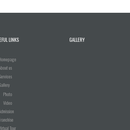
EFUL LINKS
GALLERY
Homepage
About us
Services
Gallery
Photo
Video
Admission
Franchise
Virtual Tour