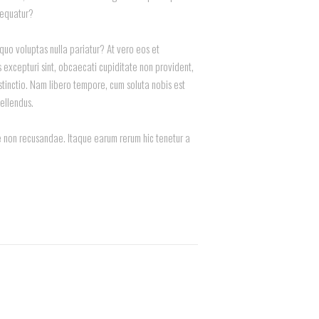
sequatur?
 quo voluptas nulla pariatur? At vero eos et
 excepturi sint, obcaecati cupiditate non provident,
istinctio. Nam libero tempore, cum soluta nobis est
ellendus.
ae non recusandae. Itaque earum rerum hic tenetur a