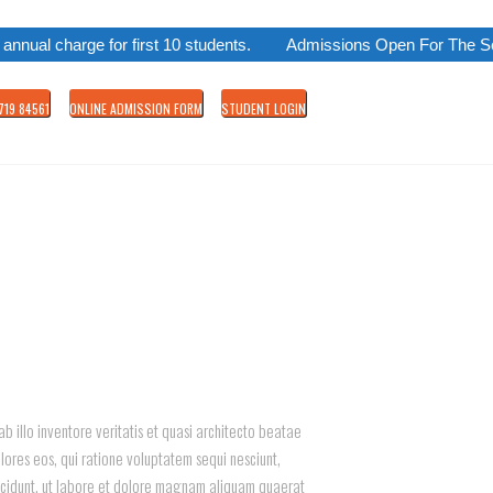
harge for first 10 students.
Admissions Open For The Session 
719 84561
ONLINE ADMISSION FORM
STUDENT LOGIN
 illo inventore veritatis et quasi architecto beatae
lores eos, qui ratione voluptatem sequi nesciunt,
incidunt, ut labore et dolore magnam aliquam quaerat